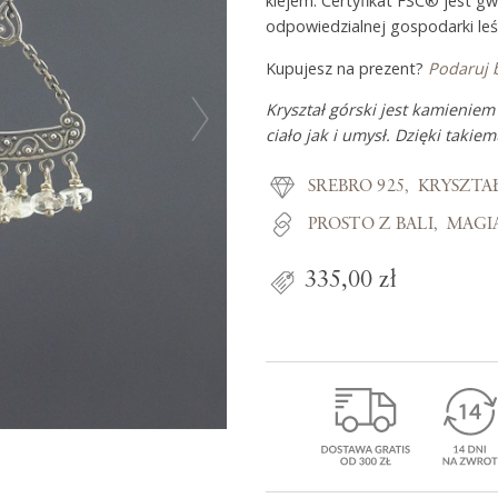
klejem. Certyfikat FSC® jest g
odpowiedzialnej gospodarki leś
Kupujesz na prezent?
Podaruj 
Z miłości do
Kryształ górski jest kamienie
ciało jak i umysł. Dzięki takie
O Adorre
SREBRO 925
KRYSZTA
Jak to się zaczęło?
PROSTO Z BALI
MAGI
Wyspa pełna inspiracji
335,00 zł