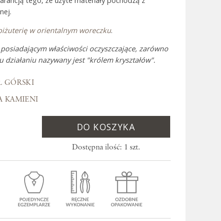
warancją tego, że użyte materiały pochodzą z
nej.
biżuterię w orientalnym woreczku
.
 Bali
m posiadającym właściwości oczyszczające, zarówno
mu działaniu nazywany jest "królem kryształów".
Ł GÓRSKI
A KAMIENI
DO KOSZYKA
Dostępna ilość: 1 szt.