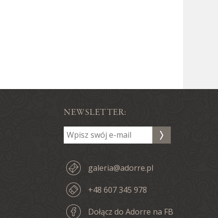
NEWSLETTER:
galeria@adorre.pl
+48 607 345 978
Dołącz do Adorre na FB