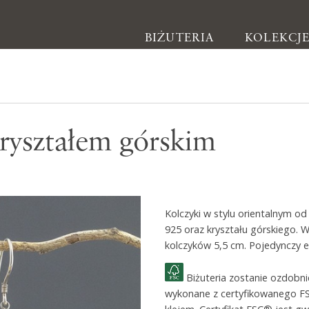
BIŻUTERIA
KOLEKCJ
Biżuteria
kryształem górskim
Kolczyki
Bransoletki
Naszyjniki
Kolczyki w stylu orientalnym o
Pierścionki
925 oraz kryształu górskiego. 
Broszki
kolczyków 5,5 cm. Pojedynczy 
Inne
Biżuteria zostanie ozdobn
wykonane z certyfikowanego F