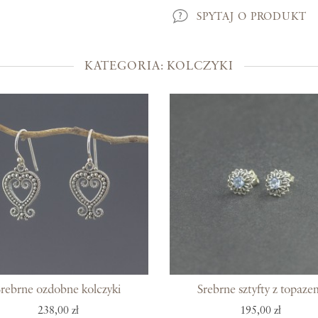
Kolekcje
SPYTAJ O PRODUKT
Prosto z Bali
KATEGORIA: KOLCZYKI
Blisko ucha
Uszlachetniona złotem
Srebra czar
Magia kamieni
Po męsku
Woreczki na biżuterię
Bony podarunkowe
Srebrne ozdobne kolczyki
Srebrne sztyfty z topaze
238,00 zł
195,00 zł