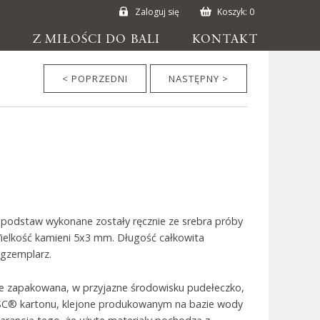
Zaloguj się
Koszyk:
0
E
Z MIŁOŚCI DO BALI
KONTAKT
< POPRZEDNI
NASTĘPNY >
d podstaw wykonane zostały ręcznie ze srebra próby
Wielkość kamieni 5x3 mm. Długość całkowita
egzemplarz.
ie zapakowana, w przyjazne środowisku pudełeczko,
SC® kartonu, klejone produkowanym na bazie wody