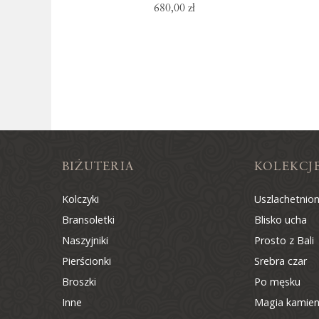
680,00 zł
BIŻUTERIA
KOLEKCJ
Kolczyki
Uszlachetnio
Bransoletki
Blisko ucha
Naszyjniki
Prosto z Bali
Pierścionki
Srebra czar
Broszki
Po męsku
Inne
Magia kamien