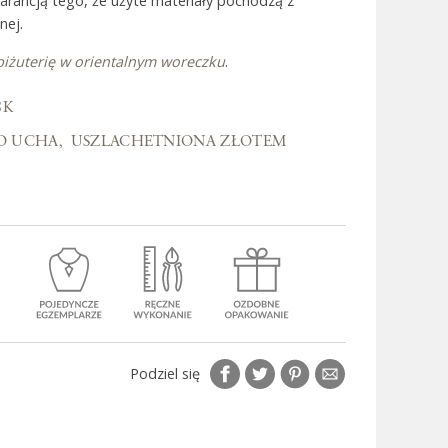
warancją tego, że użyte materiały pochodzą z
nej.
biżuterię w orientalnym woreczku
.
 Bali
8K
KO UCHA
USZLACHETNIONA ZŁOTEM
Podziel się