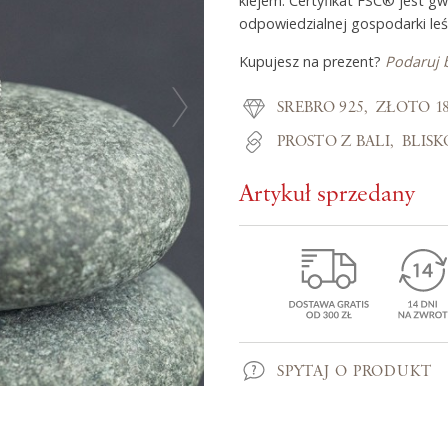
klejem. Certyfikat FSC® jest g
odpowiedzialnej gospodarki leś
Kupujesz na prezent?
Podaruj 
Z miłości do
SREBRO 925
ZŁOTO 1
O Adorre
PROSTO Z BALI
BLIS
Jak to się zaczęło?
Artykuł sprzedany
Wyspa pełna inspiracji
SPYTAJ O PRODUKT