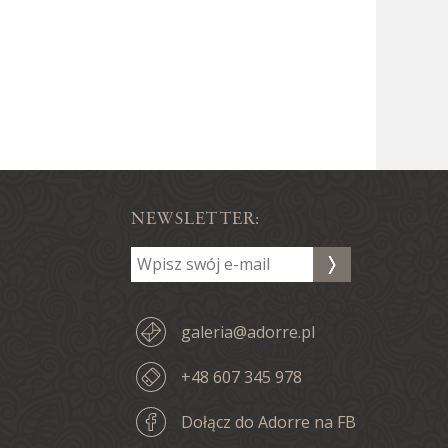
NEWSLETTER:
galeria@adorre.pl
+48 607 345 978
Dołącz do Adorre na FB