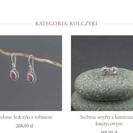
Kolekcje
Prosto z Bali
KATEGORIA: KOLCZYKI
Blisko ucha
Uszlachetniona złotem
Srebra czar
Magia kamieni
Po męsku
Woreczki na biżuterię
Bony podarunkowe
rebrne kolczyki z rubinem
Srebrne sztyfty z kamien
księżycowym
268,00 zł
168,00 zł