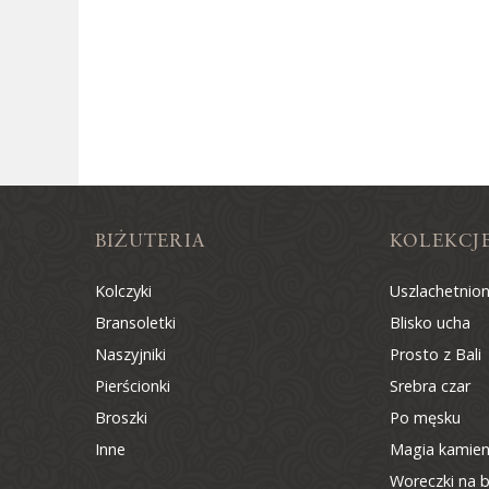
BIŻUTERIA
KOLEKCJ
Kolczyki
Uszlachetnio
Bransoletki
Blisko ucha
Naszyjniki
Prosto z Bali
Pierścionki
Srebra czar
Broszki
Po męsku
Inne
Magia kamien
Woreczki na b