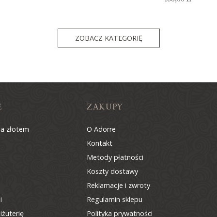
ZOBACZ KATEGORIĘ
E
ZAKUPY
na złotem
O Adorre
Kontakt
Metody płatności
Koszty dostawy
Reklamacje i zwroty
i
Regulamin sklepu
iżuterię
Polityka prywatności