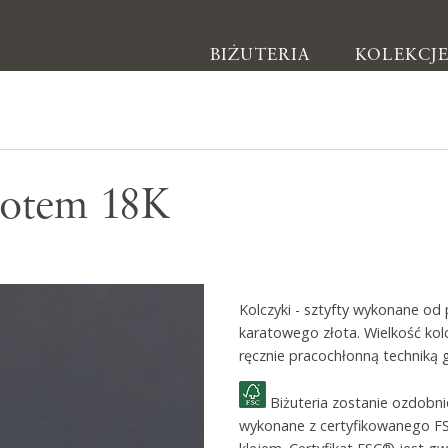
BIŻUTERIA
KOLEKCJ
Biżuteria
złotem 18K
Kolczyki
Bransoletki
Naszyjniki
Kolczyki - sztyfty wykonane od
Pierścionki
karatowego złota. Wielkość ko
Broszki
ręcznie pracochłonną techniką g
Inne
Biżuteria zostanie ozdobn
wykonane z certyfikowanego F