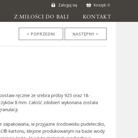
Zaloguj się
Koszyk:
0
E
Z MIŁOŚCI DO BALI
KONTAKT
< POPRZEDNI
NASTĘPNY >
 postaw ręcznie ze srebra próby 925 oraz 18-
lczyków 8 mm. Całość zdobień wykonana została
ranulacji.
ie zapakowana, w przyjazne środowisku pudełeczko,
SC® kartonu, klejone produkowanym na bazie wody