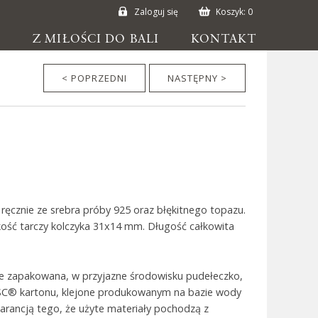
Zaloguj się
Koszyk:
0
E
Z MIŁOŚCI DO BALI
KONTAKT
< POPRZEDNI
NASTĘPNY >
ęcznie ze srebra próby 925 oraz błękitnego topazu.
kość tarczy kolczyka 31x14 mm. Długość całkowita
ie zapakowana, w przyjazne środowisku pudełeczko,
SC® kartonu, klejone produkowanym na bazie wody
warancją tego, że użyte materiały pochodzą z