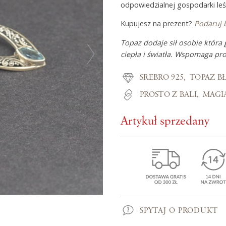
odpowiedzialnej gospodarki leś
Kupujesz na prezent?
Podaruj 
Z miłości do
Topaz dodaje sił osobie która 
ciepła i światła. Wspomaga pro
O Adorre
SREBRO 925
TOPAZ B
Jak to się zaczęło?
PROSTO Z BALI
MAGI
Wyspa pełna inspiracji
Artykuł sprzedany
SPYTAJ O PRODUKT