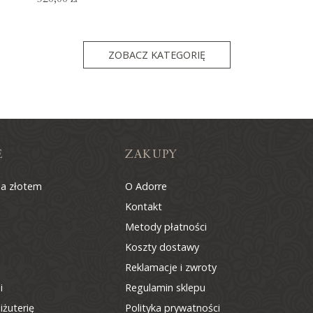
ZOBACZ KATEGORIĘ
E
ZAKUPY
na złotem
O Adorre
Kontakt
Metody płatności
Koszty dostawy
Reklamacje i zwroty
i
Regulamin sklepu
iżuterię
Polityka prywatności