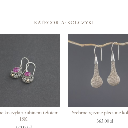
Kolekcje
Prosto z Bali
KATEGORIA: KOLCZYKI
Blisko ucha
Uszlachetniona złotem
Srebra czar
Magia kamieni
Po męsku
Woreczki na biżuterię
Bony podarunkowe
ne kolczyki z rubinem i złotem
Srebrne ręcznie plecione kol
18K
365,00 zł
320,00 zł