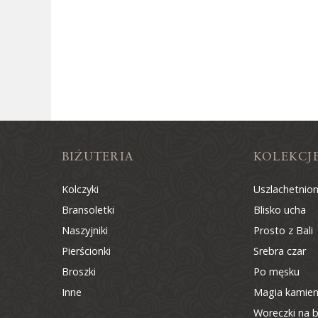
BIŻUTERIA
KOLEKCJ
Kolczyki
Uszlachetnio
Bransoletki
Blisko ucha
Naszyjniki
Prosto z Bali
Pierścionki
Srebra czar
Broszki
Po męsku
Inne
Magia kamien
Woreczki na b