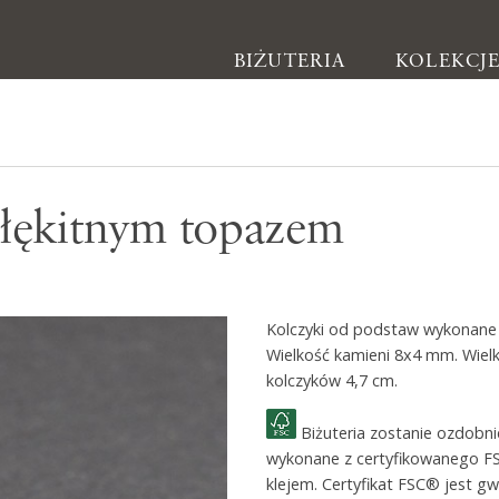
BIŻUTERIA
KOLEKCJ
Biżuteria
błękitnym topazem
Kolczyki
Bransoletki
Naszyjniki
Kolczyki od podstaw wykonane r
Pierścionki
Wielkość kamieni 8x4 mm. Wiel
kolczyków 4,7 cm.
Broszki
Inne
Biżuteria zostanie ozdobn
wykonane z certyfikowanego F
klejem. Certyfikat FSC® jest g