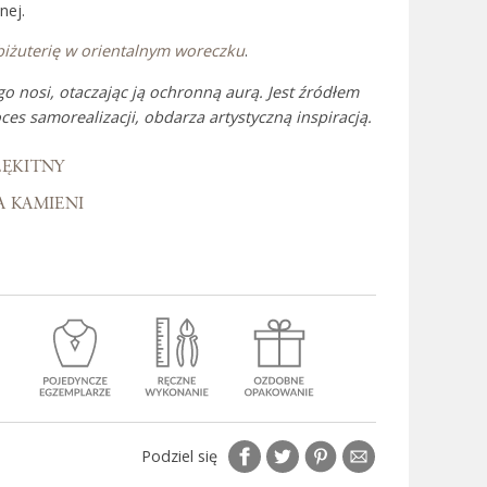
nej.
biżuterię w orientalnym woreczku
.
 Bali
go nosi, otaczając ją ochronną aurą. Jest źródłem
ces samorealizacji, obdarza artystyczną inspiracją.
ŁĘKITNY
A KAMIENI
Podziel się