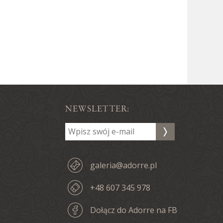
NEWSLETTER:
galeria@adorre.pl
+48 607 345 978
Dołącz do Adorre na FB