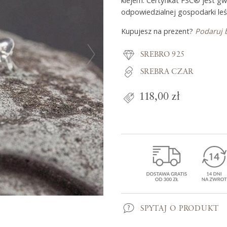
klejem. Certyfikat FSC® jest g
odpowiedzialnej gospodarki leś
Kupujesz na prezent?
Podaruj 
Z miłości do
SREBRO 925
O Adorre
SREBRA CZAR
Jak to się zaczęło?
118,00 zł
Wyspa pełna inspiracji
SPYTAJ O PRODUKT