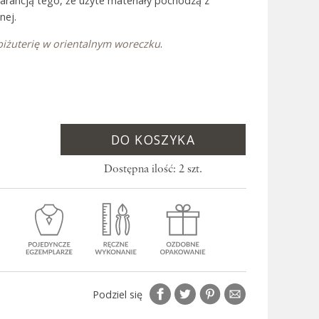
warancją tego, że użyte materiały pochodzą z
nej.
biżuterię w orientalnym woreczku
.
 Bali
DO KOSZYKA
Dostępna ilość: 2 szt.
Podziel się