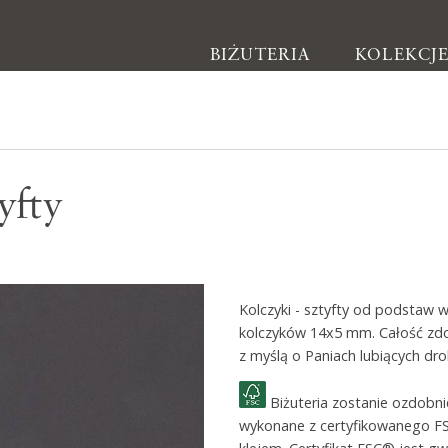
BIŻUTERIA
KOLEKCJ
Biżuteria
yfty
Kolczyki
Bransoletki
Naszyjniki
Kolczyki - sztyfty od podstaw 
Pierścionki
kolczyków 14x5 mm. Całość zdo
Broszki
z myślą o Paniach lubiących dro
Inne
Biżuteria zostanie ozdobn
wykonane z certyfikowanego F