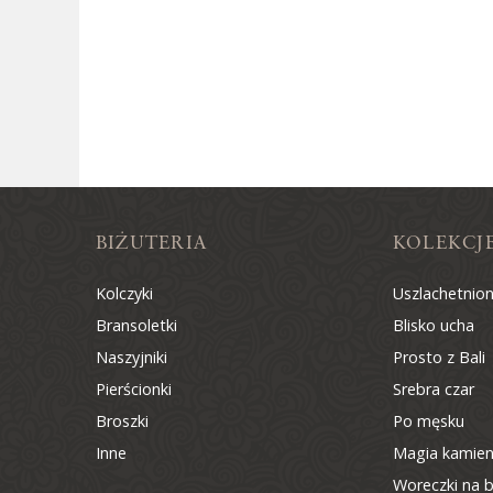
BIŻUTERIA
KOLEKCJ
Kolczyki
Uszlachetnio
Bransoletki
Blisko ucha
Naszyjniki
Prosto z Bali
Pierścionki
Srebra czar
Broszki
Po męsku
Inne
Magia kamien
Woreczki na b