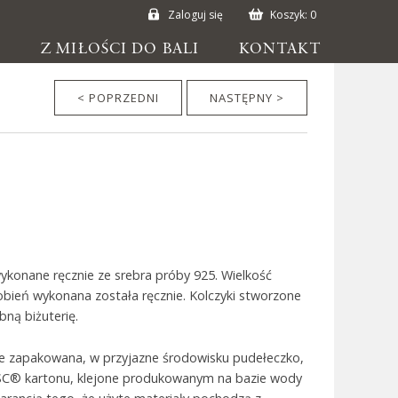
Zaloguj się
Koszyk:
0
E
Z MIŁOŚCI DO BALI
KONTAKT
< POPRZEDNI
NASTĘPNY >
wykonane ręcznie ze srebra próby 925. Wielkość
bień wykonana została ręcznie. Kolczyki stworzone
bną biżuterię.
ie zapakowana, w przyjazne środowisku pudełeczko,
SC® kartonu, klejone produkowanym na bazie wody