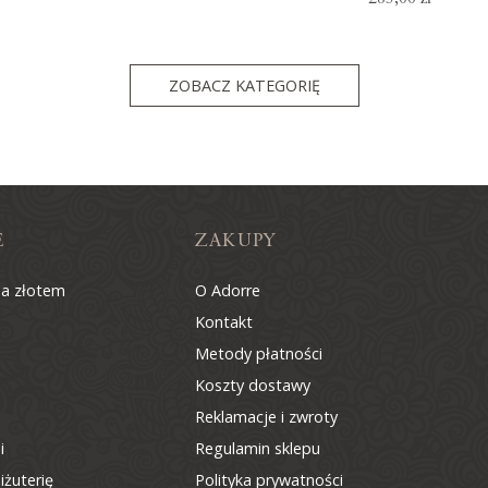
ZOBACZ KATEGORIĘ
E
ZAKUPY
na złotem
O Adorre
Kontakt
Metody płatności
Koszty dostawy
Reklamacje i zwroty
i
Regulamin sklepu
iżuterię
Polityka prywatności