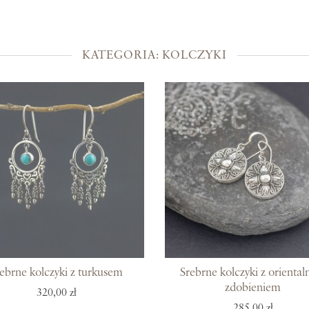
Kolekcje
Prosto z Bali
KATEGORIA: KOLCZYKI
Blisko ucha
Uszlachetniona złotem
Srebra czar
Magia kamieni
Po męsku
Woreczki na biżuterię
Bony podarunkowe
ebrne kolczyki z turkusem
Srebrne kolczyki z orienta
zdobieniem
320,00 zł
285,00 zł