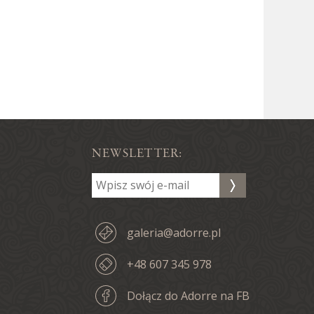
NEWSLETTER:
galeria@adorre.pl
+48 607 345 978
Dołącz do Adorre na FB