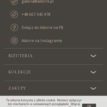
galeria@adorre.pl
+48 607 345 978
Dołącz do Adorre na FB
Adorre na Instagramie
BIŻUTERIA
KOLEKCJE
ZAKUPY
Ta witryna korzysta z plików cookie. Możesz wyłączyć
Adorre © 2022 - Wszelkie prawa zastrzeżone |
de-sign.pl
ten mechanizm w ustawieniach przeglądarki. Więcej
OK
Korzystanie z serwisu oznacza akceptację
regulaminu