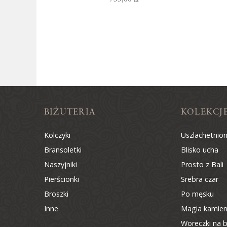
BIŻUTERIA
KOLEKCJ
Kolczyki
Uszlachetnio
Bransoletki
Blisko ucha
Naszyjniki
Prosto z Bali
Pierścionki
Srebra czar
Broszki
Po męsku
Inne
Magia kamien
Woreczki na b