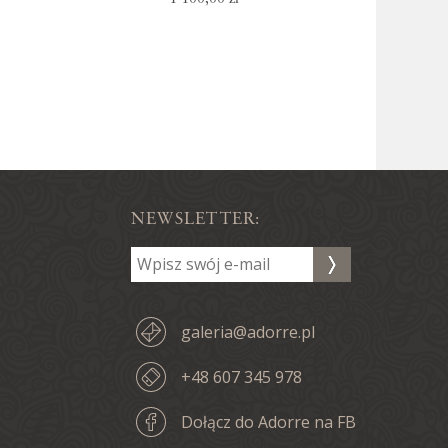
NEWSLETTER:
galeria@adorre.pl
+48 607 345 978
Dołącz do Adorre na FB