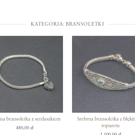
Kolekcje
Prosto z Bali
KATEGORIA: BRANSOLETKI
Blisko ucha
Uszlachetniona złotem
Srebra czar
Magia kamieni
Po męsku
Woreczki na biżuterię
Bony podarunkowe
na bransoletka z serduszkiem
Srebrna bransoletka z błęk
topazem
480,00 zł
1 100,00 zł