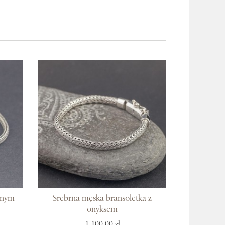
itnym
Srebrna męska bransoletka z
onyksem
1 100,00 zł