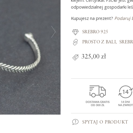
klejem. Certyfikat FSC® jest g
odpowiedzialnej gospodarki leś
Kupujesz na prezent?
Podaruj 
Z miłości do
SREBRO 925
O Adorre
PROSTO Z BALI
SREB
Jak to się zaczęło?
325,00 zł
Wyspa pełna inspiracji
SPYTAJ O PRODUKT