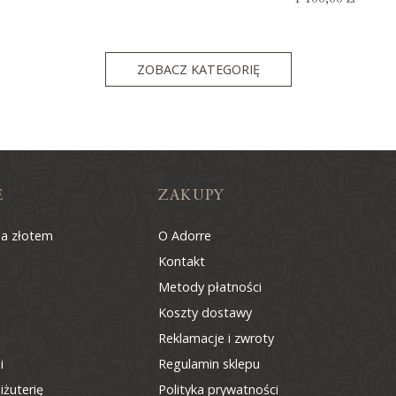
ZOBACZ KATEGORIĘ
E
ZAKUPY
na złotem
O Adorre
Kontakt
Metody płatności
Koszty dostawy
Reklamacje i zwroty
i
Regulamin sklepu
iżuterię
Polityka prywatności