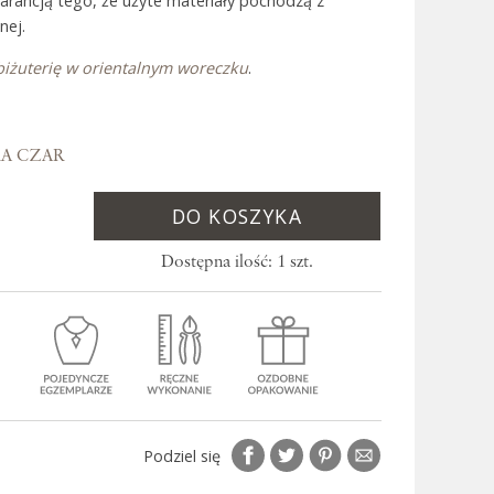
warancją tego, że użyte materiały pochodzą z
nej.
biżuterię w orientalnym woreczku
.
 Bali
RA CZAR
DO KOSZYKA
Dostępna ilość: 1 szt.
Podziel się