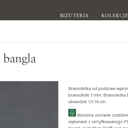
BIŻUTERIA
KOLEKCJ
Biżuteria
 bangla
Kolczyki
Bransoletki
Naszyjniki
Bransoletka od podstaw wykona
Pierścionki
bransoletki 3 mm. Bransoletka
Broszki
obwodzie 15-16 cm.
Inne
Biżuteria zostanie ozdobn
wykonane z certyfikowanego F