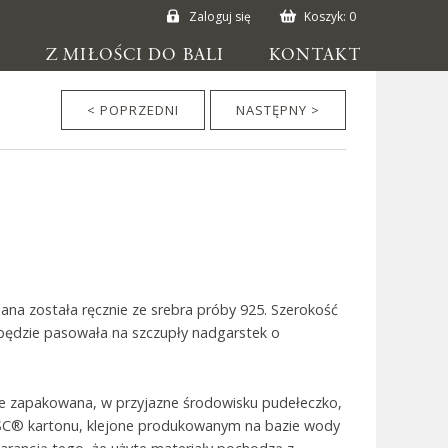
Zaloguj się
Koszyk:
0
E
Z MIŁOŚCI DO BALI
KONTAKT
< POPRZEDNI
NASTĘPNY >
na została ręcznie ze srebra próby 925. Szerokość
 będzie pasowała na szczupły nadgarstek o
ie zapakowana, w przyjazne środowisku pudełeczko,
SC® kartonu, klejone produkowanym na bazie wody