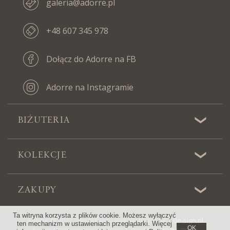
galeria@adorre.pl
+48 607 345 978
Dołącz do Adorre na FB
Adorre na Instagramie
BIŻUTERIA
KOLEKCJE
ZAKUPY
Ta witryna korzysta z plików cookie. Możesz wyłączyć
Adorre © 2022 - Wszelkie prawa zastrzeżone |
de-sign.pl
ten mechanizm w ustawieniach przeglądarki. Więcej
OK
Korzystanie z serwisu oznacza akceptację
regulaminu